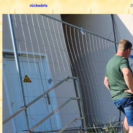
rückwärts
2