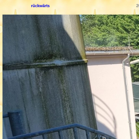
rückwärts
2