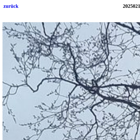
zurück
2025021