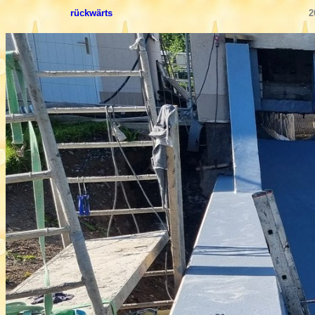
rückwärts
2