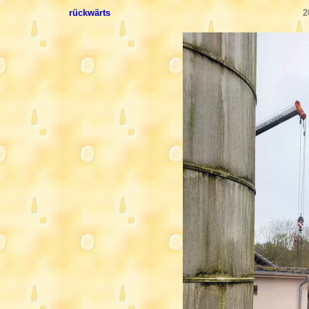
rückwärts
2