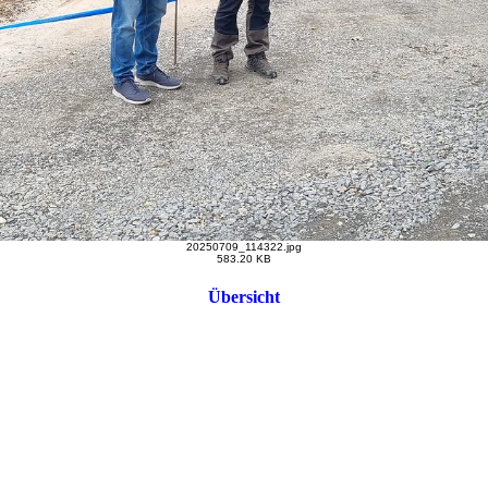
20250709_114322.jpg
583.20 KB
Übersicht