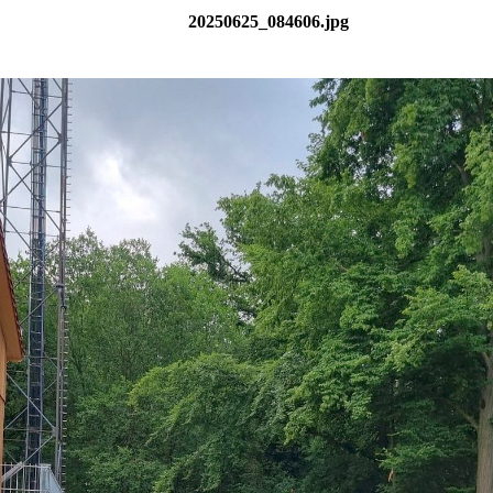
20250625_084606.jpg