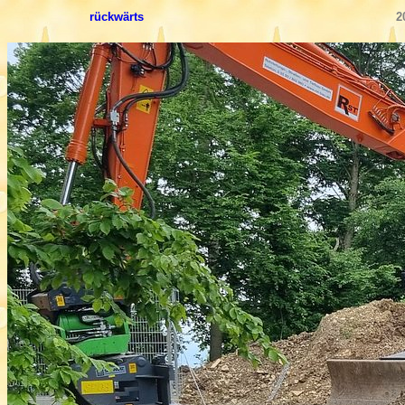
rückwärts
2