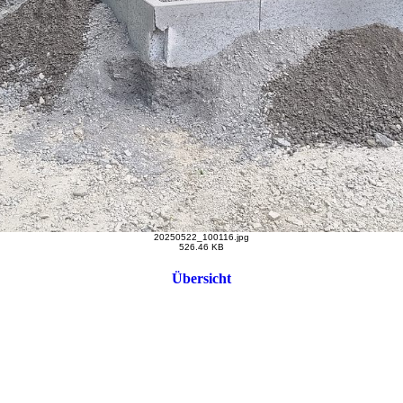
20250522_100116.jpg
526.46 KB
Übersicht