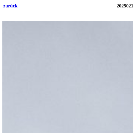
zurück
2025021